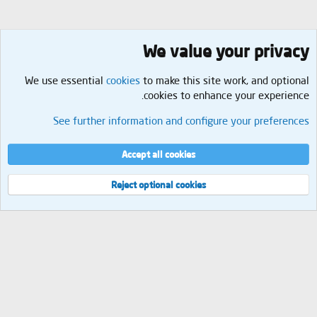
We value your privacy
We use essential
cookies
to make this site work, and optional
cookies to enhance your experience.
الرئيسية
See further information and configure your preferences
Cookies
العربية
إتصل بنا
الشروط والقوانين
سياسة الخصوصية
مساعدة
الرئيسية
R
Accept all cookies
S
S
®
Community platform by XenForo
© 2010-2026 XenForo Ltd.
Reject optional cookies
العرض
مجموع الإستعلامات
13
إجمالي الوقت
0.0741s
الذاكرة القصوى
2.29MB