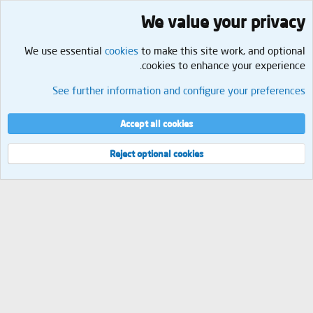
We value your privacy
We use essential
cookies
to make this site work, and optional
cookies to enhance your experience.
البحث
See further information and configure your preferences
Cookies
العربية
إتصل بنا
الشروط والقوانين
سياسة الخصوصية
مساعدة
الرئيسية
R
Accept all cookies
S
S
®
Community platform by XenForo
© 2010-2026 XenForo Ltd.
Reject optional cookies
العرض
مجموع الإستعلامات
5
إجمالي الوقت
0.0420s
الذاكرة القصوى
1.61MB