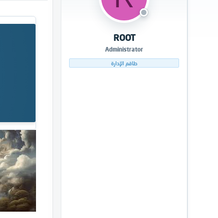
م
ل
و
ب
ض
د
و
ء
ROOT
ع
Administrator
طاقم الإدارة