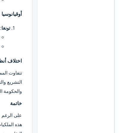
أوقيانوسيا​
تونغا
:
اختلاف أنظ
تتفاوت المم
التشريع والت
والحكومة ال
خاتمة​
على الرغم من
هذه الملكيا