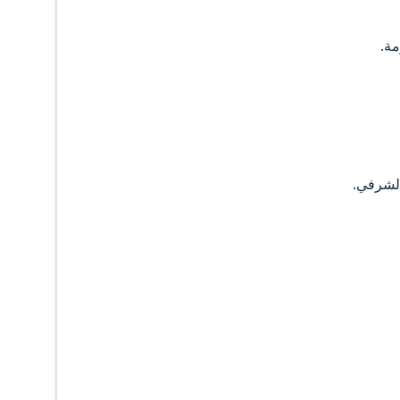
مة.
لشرفي.