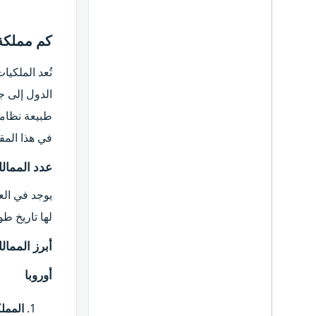
كم مملكة 
تُعد الملكي
الدول إلى ج
طبيعة نظام
في هذا المق
عدد الممالك
لها تاريخ ط
أبرز الممالك
أوروبا​
الممل