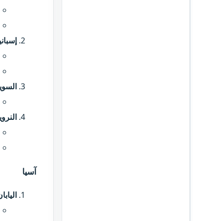
إسباني
السوي
النروي
آسيا​
اليابا