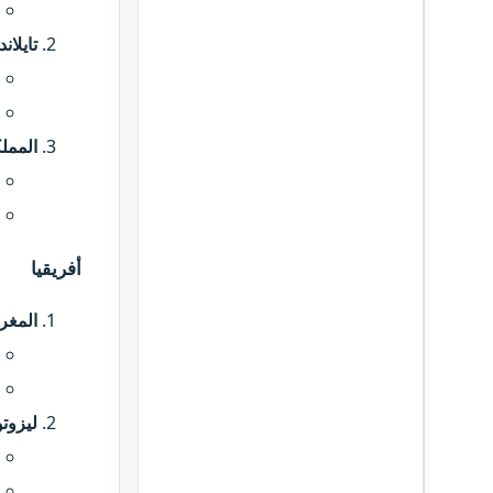
تايلاند
المملك
أفريقيا​
المغر
ليزوتو