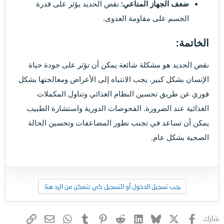
ضعف الجهاز المناعي:
نقص الحديد يؤثر على قدرة
الجسم على مقاومة العدوى.
الخاتمة:​
نقص الحديد هو مشكلة شائعة يمكن أن تؤثر على جودة حياة
الإنسان بشكل كبير. يجب الانتباه إلى الأعراض ومعالجتها بشكل
فوري عن طريق تحسين النظام الغذائي وتناول المكملات
الغذائية عند الضرورة. الفحوصات الدورية واستشارة الطبيب
يمكن أن تساعد في تجنب تطور المضاعفات وتحسين الحالة
الصحية بشكل عام.
يجب تسجيل الدخول أو التسجيل كي تتمكن من الرد هنا.
فيسبوك
X (Twitter)
Bluesky
LinkedIn
Reddit
Pinterest
Tumblr
WhatsApp
الرابط
البريد الإلكتروني
شارك: