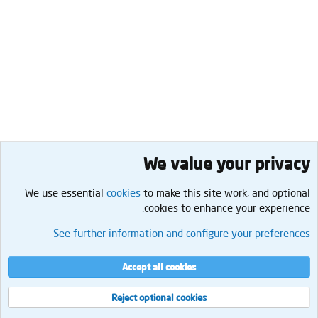
We value your privacy
We use essential
cookies
to make this site work, and optional
cookies to enhance your experience.
التغذية والفيتامينات
See further information and configure your preferences
Cookies
العربية
إتصل بنا
الشروط والقوانين
سياسة الخصوصية
مساعدة
الرئيسية
R
Accept all cookies
S
S
®
Community platform by XenForo
© 2010-2026 XenForo Ltd.
Reject optional cookies
العرض
مجموع الإستعلامات
9
إجمالي الوقت
0.0543s
الذاكرة القصوى
2.13MB