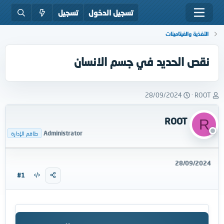
تسجيل الدخول
تسجيل
التغذية والفيتامينات
نقص الحديد في جسم الانسان
ب
ت
28/09/2024
ROOT
ا
ا
د
ر
ROOT
R
ئ
ي
ا
خ
Administrator
طاقم الإدارة
ل
ا
م
ل
و
ب
28/09/2024
ض
د
#1
و
ء
ع