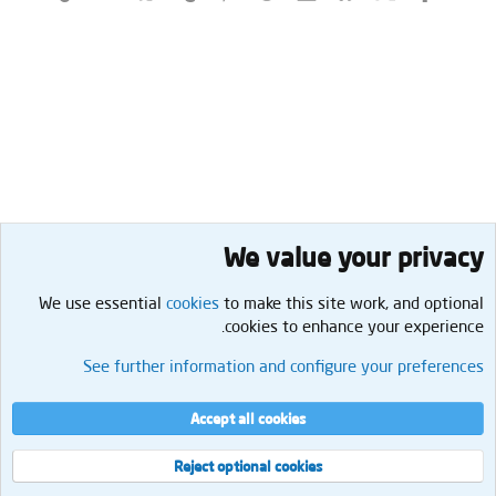
We value your privacy
We use essential
cookies
to make this site work, and optional
cookies to enhance your experience.
الحمل والولادة
See further information and configure your preferences
Cookies
العربية
إتصل بنا
الشروط والقوانين
سياسة الخصوصية
مساعدة
الرئيسية
R
Accept all cookies
S
S
®
Community platform by XenForo
© 2010-2026 XenForo Ltd.
Reject optional cookies
العرض
مجموع الإستعلامات
9
إجمالي الوقت
0.0509s
الذاكرة القصوى
2.13MB