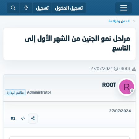
تسجيل الدخول
تسجيل
الحمل والولادة
مراحل نمو الجنين من الشهر الأول إلى
التاسع
ب
ت
27/07/2024
ROOT
ا
ا
د
ر
ROOT
R
ئ
ي
ا
خ
Administrator
طاقم الإدارة
ل
ا
م
ل
و
ب
27/07/2024
ض
د
#1
و
ء
ع