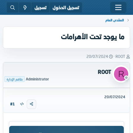
تسجيل الدخول
تسجيل
المنتدى العام
ما يوجد تحت الأهرامات
ب
ت
20/07/2024
ROOT
ا
ا
د
ر
ROOT
R
ئ
ي
ا
خ
Administrator
طاقم الإدارة
ل
ا
م
ل
و
ب
20/07/2024
ض
د
#1
و
ء
ع