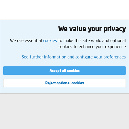
We value your privacy
We use essential
cookies
to make this site work, and optional
cookies to enhance your experience.
المنتدى العام
See further information and configure your preferences
Cookies
العربية
إتصل بنا
الشروط والقوانين
سياسة الخصوصية
مساعدة
الرئيسية
R
Accept all cookies
S
S
®
Community platform by XenForo
© 2010-2026 XenForo Ltd.
Reject optional cookies
العرض
مجموع الإستعلامات
9
إجمالي الوقت
0.0526s
الذاكرة القصوى
2.09MB