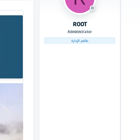
م
ل
و
ب
ض
د
و
ء
ROOT
ع
Administrator
طاقم الإدارة