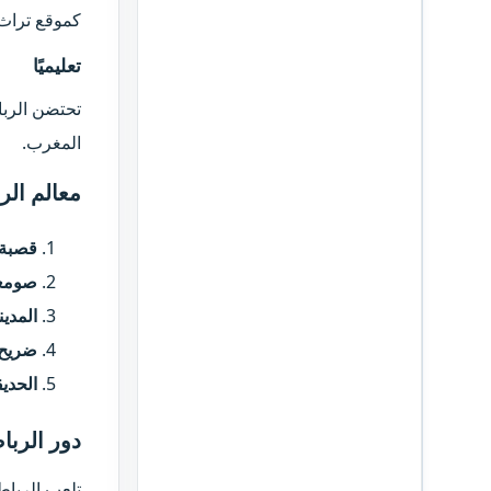
كموقع تراث 
تعليميًا​
تحتضن الربا
المغرب.
معالم الرب
قصبة ا
صومع
المدين
ضريح 
الحديق
دور الربا
تلعب الرباط