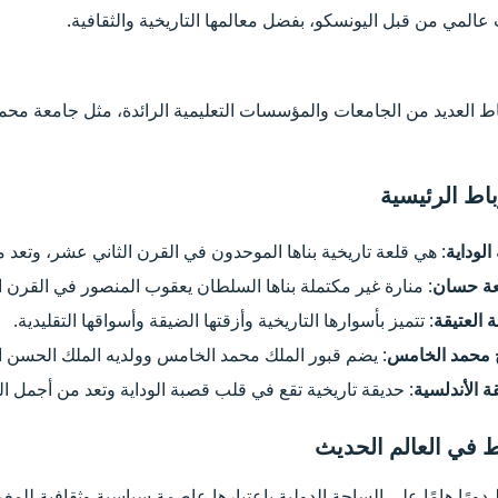
عالمي من قبل اليونسكو، بفضل معالمها التاريخية والثقافية.
ط العديد من الجامعات والمؤسسات التعليمية الرائدة، مثل جامعة محم
اط الرئيسية​
لوداية
: هي قلعة تاريخية بناها الموحدون في القرن الثاني عشر، وتعد م
ة حسان
: منارة غير مكتملة بناها السلطان يعقوب المنصور في القرن ال
ة العتيقة
: تتميز بأسوارها التاريخية وأزقتها الضيقة وأسواقها التقليدية.
محمد الخامس
: يضم قبور الملك محمد الخامس وولديه الملك الحسن الثا
ة الأندلسية
: حديقة تاريخية تقع في قلب قصبة الوداية وتعد من أجمل ال
ط في العالم الحديث​
 دورًا هامًا على الساحة الدولية باعتبارها عاصمة سياسية وثقافية للم