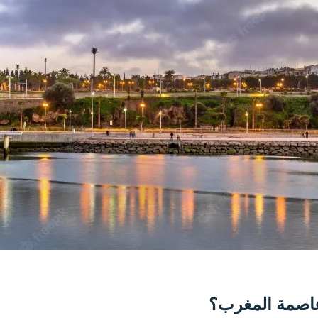
اصمة المغرب؟​