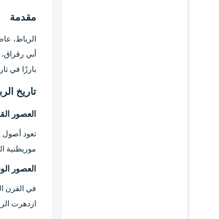
مقدمة​
الرباط، عاص
أبي رقراق، و
بارزًا في تا
تاريخ الرب
العصور القد
تعود أصول ا
موريطنية ال
العصور الو
في القرن ا
ازدهرت الربا