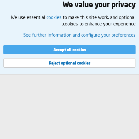
We value your privacy
We use essential
cookies
to make this site work, and optional
cookies to enhance your experience.
الأسرة والعلاقات
See further information and configure your preferences
Cookies
العربية
إتصل بنا
الشروط والقوانين
سياسة الخصوصية
مساعدة
الرئيسية
R
Accept all cookies
S
S
®
Community platform by XenForo
© 2010-2026 XenForo Ltd.
Reject optional cookies
العرض
مجموع الإستعلامات
9
إجمالي الوقت
0.0693s
الذاكرة القصوى
2.11MB