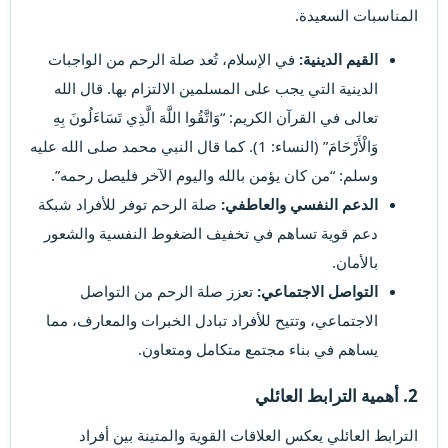
المناسبات السعيدة.
القيم الدينية:
في الإسلام، تُعد صلة الرحم من الواجبات
الدينية التي يجب على المسلمين الالتزام بها. قال الله
تعالى في القرآن الكريم: “وَاتَّقُوا اللَّهَ الَّذِي تَسَاءَلُونَ بِهِ
وَالْأَرْحَامَ” (النساء: 1). كما قال النبي محمد صلى الله عليه
وسلم: “من كان يؤمن بالله واليوم الآخر فليصل رحمه”.
الدعم النفسي والعاطفي:
صلة الرحم توفر للأفراد شبكة
دعم قوية تساهم في تخفيف الضغوط النفسية والشعور
بالأمان.
التواصل الاجتماعي:
تعزز صلة الرحم من التواصل
الاجتماعي، وتتيح للأفراد تبادل الخبرات والمعارف، مما
يساهم في بناء مجتمع متكامل ومتعاون.
2.
أهمية الترابط العائلي
الترابط العائلي يعكس العلاقات القوية والمتينة بين أفراد