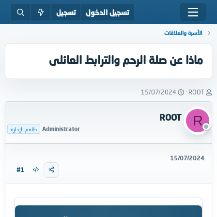
تسجيل الدخول
تسجيل
الأسرة والعلاقات
ماذا عن صلة الرحم والترابط العائلى
ب
ت
15/07/2024
ROOT
ا
ا
د
ر
ROOT
R
ئ
ي
ا
خ
Administrator
طاقم الإدارة
ل
ا
م
ل
و
ب
15/07/2024
ض
د
#1
و
ء
ع