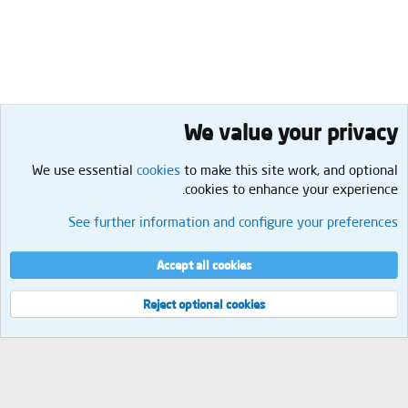
We value your privacy
We use essential
cookies
to make this site work, and optional
cookies to enhance your experience.
سؤال وجواب
See further information and configure your preferences
Cookies
العربية
إتصل بنا
الشروط والقوانين
سياسة الخصوصية
مساعدة
الرئيسية
R
Accept all cookies
S
S
®
Community platform by XenForo
© 2010-2026 XenForo Ltd.
Reject optional cookies
العرض
مجموع الإستعلامات
9
إجمالي الوقت
0.0654s
الذاكرة القصوى
2.14MB