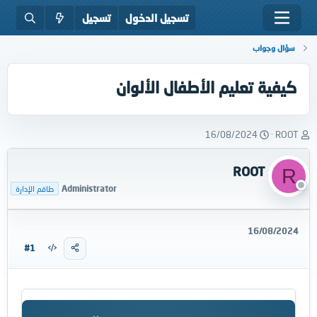
تسجيل الدخول
تسجيل
سؤال وجواب
كيفية تعليم الأطفال الألوان
ب
ت
16/08/2024
ROOT
ا
ا
د
ر
ROOT
R
ئ
ي
ا
خ
Administrator
طاقم الإدارة
ل
ا
م
ل
و
ب
16/08/2024
ض
د
#1
و
ء
ع