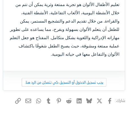
تعليم الأطفال الألوان هو تجربة ممتعة وثرية يمكن أن تتم من
خلال الأنشطة اليومية، الألعاب التفاعلية، الأنشطة الفنية،
والقراءة. من خلال تقديم الدعم والتشجيع المستمر، يمكن
للطفل أن يتعلم الألوان بسهولة وبفرح، مما يساعده على تطوير
مهاراته الإدراكية واللغوية بشكل متكامل. المفتاح هو جعل التعلم
عملية ممتعة ومشوقة، حيث يصبح الطفل شغوفًا باكتشاف
الألوان والتفاعل معها في حياته اليومية.
يجب تسجيل الدخول أو التسجيل كي تتمكن من الرد هنا.
فيسبوك
X (Twitter)
Bluesky
LinkedIn
Reddit
Pinterest
Tumblr
WhatsApp
الرابط
البريد الإلكتروني
شارك: