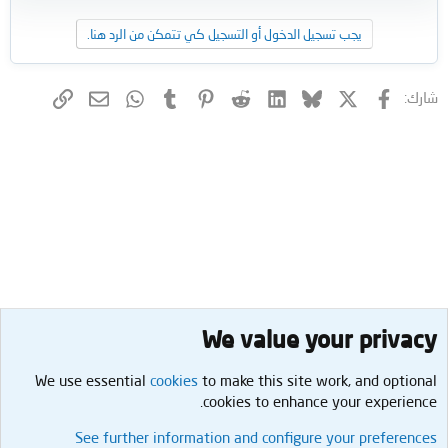
يجب تسجيل الدخول أو التسجيل كي تتمكن من الرد هنا.
فيسبوك
X (Twitter)
Bluesky
LinkedIn
Reddit
Pinterest
Tumblr
WhatsApp
الرابط
البريد الإلكتروني
شارك:
We value your privacy
We use essential
cookies
to make this site work, and optional
cookies to enhance your experience.
تقنية
See further information and configure your preferences
Cookies
العربية