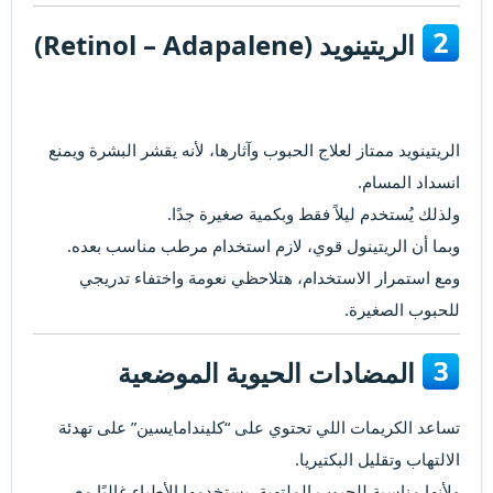
الريتينويد (Retinol – Adapalene)​
الريتينويد ممتاز لعلاج الحبوب وآثارها، لأنه يقشر البشرة ويمنع
انسداد المسام.
ولذلك يُستخدم ليلاً فقط وبكمية صغيرة جدًا.
وبما أن الريتينول قوي، لازم استخدام مرطب مناسب بعده.
ومع استمرار الاستخدام، هتلاحظي نعومة واختفاء تدريجي
للحبوب الصغيرة.
المضادات الحيوية الموضعية​
تساعد الكريمات اللي تحتوي على “كليندامايسين” على تهدئة
الالتهاب وتقليل البكتيريا.
ولأنها مناسبة للحبوب الملتهبة، يستخدمها الأطباء غالبًا مع