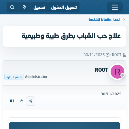
تسجيل الدخول
تسجيل
الجمال والعناية الشخصية
علاج حب الشباب بطرق طبية وطبيعية
ب
ت
30/11/2025
ROOT
ا
ا
د
ر
ROOT
R
ئ
ي
ا
خ
Administrator
طاقم الإدارة
ل
ا
م
ل
و
ب
30/11/2025
ض
د
#1
و
ء
ع