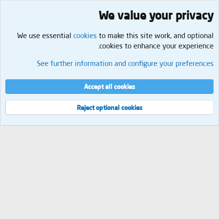
We value your privacy
We use essential
cookies
to make this site work, and optional
cookies to enhance your experience.
الجمال والعناية الشخصية
See further information and configure your preferences
Cookies
العربية
إتصل بنا
الشروط والقوانين
سياسة الخصوصية
مساعدة
الرئيسية
R
Accept all cookies
S
S
®
Community platform by XenForo
© 2010-2026 XenForo Ltd.
Reject optional cookies
العرض
مجموع الإستعلامات
9
إجمالي الوقت
0.0449s
الذاكرة القصوى
2.31MB