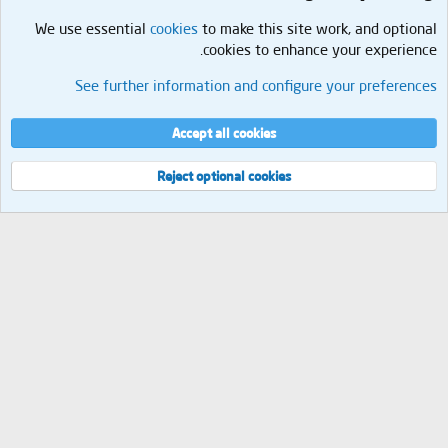
We use essential
cookies
to make this site work, and optional
cookies to enhance your experience.
المنتدى العام
See further information and configure your preferences
Cookies
العربية
إتصل بنا
الشروط والقوانين
سياسة الخصوصية
مساعدة
الرئيسية
R
Accept all cookies
S
S
®
Community platform by XenForo
© 2010-2026 XenForo Ltd.
Reject optional cookies
العرض
مجموع الإستعلامات
8
إجمالي الوقت
0.0405s
الذاكرة القصوى
2.06MB