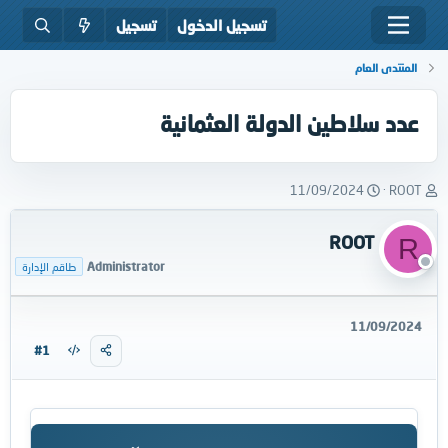
تسجيل الدخول
تسجيل
المنتدى العام
عدد سلاطين الدولة العثمانية
ب
ت
11/09/2024
ROOT
ا
ا
د
ر
ROOT
R
ئ
ي
ا
خ
Administrator
طاقم الإدارة
ل
ا
م
ل
و
ب
11/09/2024
ض
د
#1
و
ء
ع