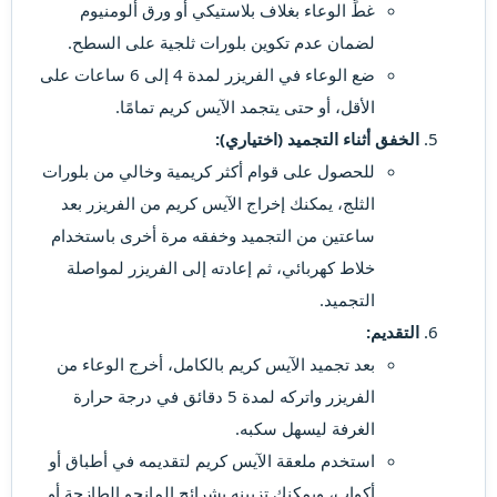
غطِّ الوعاء بغلاف بلاستيكي أو ورق ألومنيوم
لضمان عدم تكوين بلورات ثلجية على السطح.
ضع الوعاء في الفريزر لمدة 4 إلى 6 ساعات على
الأقل، أو حتى يتجمد الآيس كريم تمامًا.
الخفق أثناء التجميد (اختياري):
للحصول على قوام أكثر كريمية وخالي من بلورات
الثلج، يمكنك إخراج الآيس كريم من الفريزر بعد
ساعتين من التجميد وخفقه مرة أخرى باستخدام
خلاط كهربائي، ثم إعادته إلى الفريزر لمواصلة
التجميد.
التقديم:
بعد تجميد الآيس كريم بالكامل، أخرج الوعاء من
الفريزر واتركه لمدة 5 دقائق في درجة حرارة
الغرفة ليسهل سكبه.
استخدم ملعقة الآيس كريم لتقديمه في أطباق أو
أكواب، ويمكنك تزيينه بشرائح المانجو الطازجة أو