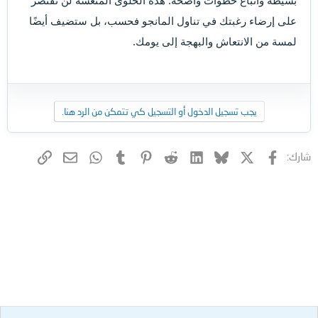
بسيطة واتباع خطوات واضحة. هذه الحلوى المنعشة لن تقتصر
على إرضاء رغبتك في تناول المانجو فحسب، بل ستضيف أيضًا
لمسة من الانتعاش والبهجة إلى يومك.
يجب تسجيل الدخول أو التسجيل كي تتمكن من الرد هنا.
فيسبوك
X (Twitter)
Bluesky
LinkedIn
Reddit
Pinterest
Tumblr
WhatsApp
الرابط
البريد الإلكتروني
شارك: