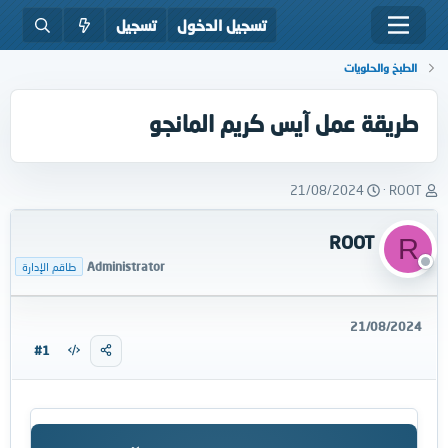
تسجيل الدخول
تسجيل
الطبخ والحلويات
طريقة عمل آيس كريم المانجو
ب
ت
21/08/2024
ROOT
ا
ا
د
ر
ROOT
R
ئ
ي
ا
خ
Administrator
طاقم الإدارة
ل
ا
م
ل
و
ب
21/08/2024
ض
د
#1
و
ء
ع