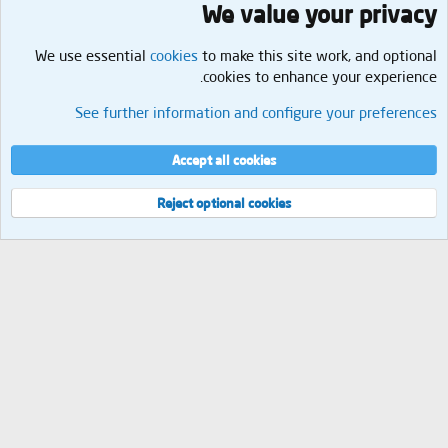
We value your privacy
We use essential
cookies
to make this site work, and optional
cookies to enhance your experience.
الطبخ والحلويات
See further information and configure your preferences
Cookies
العربية
إتصل بنا
الشروط والقوانين
سياسة الخصوصية
مساعدة
الرئيسية
R
Accept all cookies
S
S
®
Community platform by XenForo
© 2010-2026 XenForo Ltd.
Reject optional cookies
العرض
مجموع الإستعلامات
9
إجمالي الوقت
0.0397s
الذاكرة القصوى
2.09MB