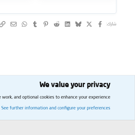
فيسبوك
X (Twitter)
Bluesky
LinkedIn
Reddit
Pinterest
Tumblr
WhatsApp
البريد 
شارك:
We value your privacy
الرئيسية
المنتديات
المعرفة والثقافة
المنتدى العام
Cookies
العربية
e work, and optional cookies to enhance your experience.
See further information and configure your preferences