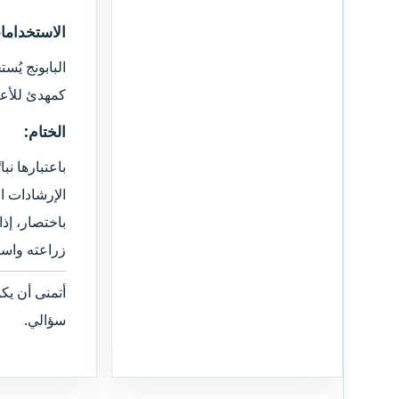
الاستخدامات
البابونج يُ
كمهدئ للأعص
الختام:​
باعتبارها نب
الإرشادات ا
باختصار، إذا
زراعته واست
أتمنى أن يكو
سؤالي.