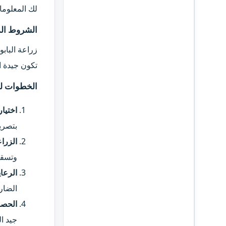
لك المعلوما
الشروط المنا
زراعة البابو
تكون جيدة التصري
الخطوات لزر
اختيار
بتصري
الزراع
وتسقى
الرعاي
الضار
الحصا
جيد ا