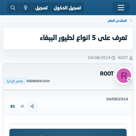
تسجيل الدخول
تسجيل
المنتدى العام
تعرف على 5 انواع لطيور الببغاء
ب
ت
04/08/2024
ROOT
ا
ا
د
ر
ROOT
R
ئ
ي
ا
خ
Administrator
طاقم الإدارة
ل
ا
م
ل
و
ب
04/08/2024
ض
د
#1
و
ء
ع