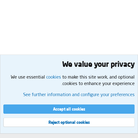
We value your privacy
We use essential
cookies
to make this site work, and optional
cookies to enhance your experience.
المنتدى العام
See further information and configure your preferences
Cookies
العربية
إتصل بنا
الشروط والقوانين
سياسة الخصوصية
مساعدة
الرئيسية
R
Accept all cookies
S
S
®
Community platform by XenForo
© 2010-2026 XenForo Ltd.
Reject optional cookies
العرض
مجموع الإستعلامات
9
إجمالي الوقت
0.0516s
الذاكرة القصوى
2.08MB