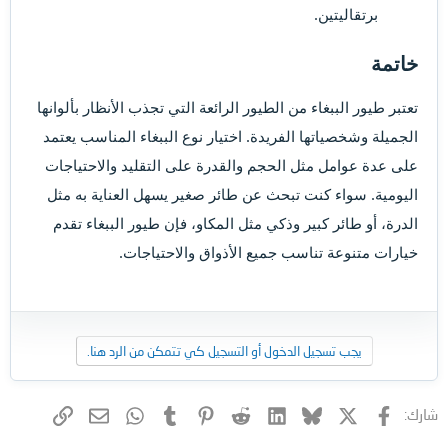
برتقاليتين.
خاتمة​
تعتبر طيور الببغاء من الطيور الرائعة التي تجذب الأنظار بألوانها
الجميلة وشخصياتها الفريدة. اختيار نوع الببغاء المناسب يعتمد
على عدة عوامل مثل الحجم والقدرة على التقليد والاحتياجات
اليومية. سواء كنت تبحث عن طائر صغير يسهل العناية به مثل
الدرة، أو طائر كبير وذكي مثل المكاو، فإن طيور الببغاء تقدم
خيارات متنوعة تناسب جميع الأذواق والاحتياجات.
يجب تسجيل الدخول أو التسجيل كي تتمكن من الرد هنا.
فيسبوك
X (Twitter)
Bluesky
LinkedIn
Reddit
Pinterest
Tumblr
WhatsApp
الرابط
البريد الإلكتروني
شارك: