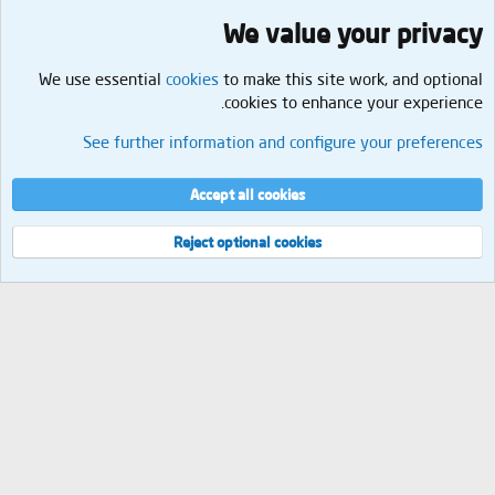
We value your privacy
We use essential
cookies
to make this site work, and optional
cookies to enhance your experience.
الأسرة والعلاقات
See further information and configure your preferences
Cookies
العربية
إتصل بنا
الشروط والقوانين
سياسة الخصوصية
مساعدة
الرئيسية
R
Accept all cookies
S
S
®
Community platform by XenForo
© 2010-2026 XenForo Ltd.
Reject optional cookies
العرض
مجموع الإستعلامات
9
إجمالي الوقت
0.0561s
الذاكرة القصوى
2.10MB