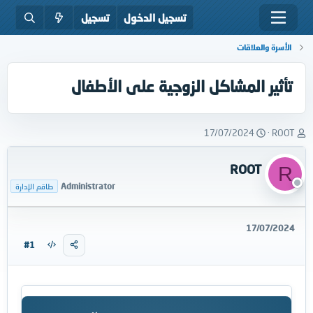
تسجيل الدخول
تسجيل
الأسرة والعلاقات
تأثير المشاكل الزوجية على الأطفال
ب
ت
17/07/2024
ROOT
ا
ا
د
ر
ROOT
R
ئ
ي
ا
خ
Administrator
طاقم الإدارة
ل
ا
م
ل
و
ب
17/07/2024
ض
د
#1
و
ء
ع