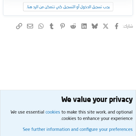
يجب تسجيل الدخول أو التسجيل كي تتمكن من الرد هنا.
فيسبوك
X (Twitter)
Bluesky
LinkedIn
Reddit
Pinterest
Tumblr
WhatsApp
الرابط
البريد الإلكتروني
شارك:
We value your privacy
We use essential
cookies
to make this site work, and optional
cookies to enhance your experience.
صحة
See further information and configure your preferences
Cookies
العربية