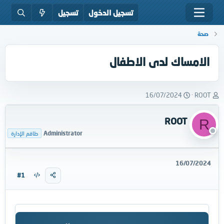
تسجيل الدخول
تسجيل
صحة
الامساك لدى الاطفال
ب
ت
16/07/2024
ROOT
ا
ا
د
ر
ROOT
R
ئ
ي
ا
خ
Administrator
طاقم الإدارة
ل
ا
م
ل
و
ب
16/07/2024
ض
د
#1
و
ء
ع