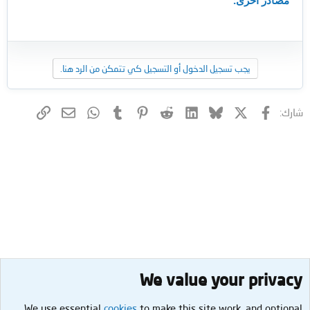
يجب تسجيل الدخول أو التسجيل كي تتمكن من الرد هنا.
فيسبوك
X (Twitter)
Bluesky
LinkedIn
Reddit
Pinterest
Tumblr
WhatsApp
الرابط
البريد الإلكتروني
شارك:
We value your privacy
We use essential
cookies
to make this site work, and optional