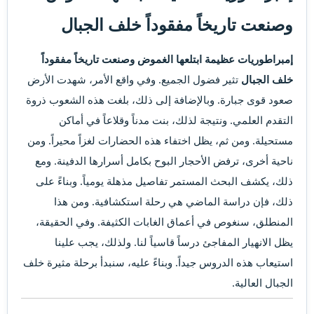
وصنعت تاريخاً مفقوداً خلف الجبال
إمبراطوريات عظيمة ابتلعها الغموض وصنعت تاريخاً مفقوداً
خلف الجبال
تثير فضول الجميع. وفي واقع الأمر، شهدت الأرض
صعود قوى جبارة. وبالإضافة إلى ذلك، بلغت هذه الشعوب ذروة
التقدم العلمي. ونتيجة لذلك، بنت مدناً وقلاعاً في أماكن
مستحيلة. ومن ثم، يظل اختفاء هذه الحضارات لغزاً محيراً. ومن
ناحية أخرى، ترفض الأحجار البوح بكامل أسرارها الدفينة. ومع
ذلك، يكشف البحث المستمر تفاصيل مذهلة يومياً. وبناءً على
ذلك، فإن دراسة الماضي هي رحلة استكشافية. ومن هذا
المنطلق، سنغوص في أعماق الغابات الكثيفة. وفي الحقيقة،
يظل الانهيار المفاجئ درساً قاسياً لنا. ولذلك، يجب علينا
استيعاب هذه الدروس جيداً. وبناءً عليه، سنبدأ برحلة مثيرة خلف
الجبال العالية.