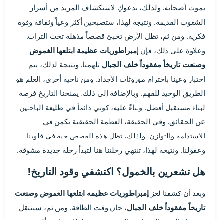
بموت أصحابه. ولذلك، ندعوكِ لاستكشاف المزيد من أسرار
الشعوب القديمة. ونتيجة لهذا، ستصبحين أكثر وعياً وثقافة وقوة
فكرية. ومن ثم، تظل الأرض تخبئ قصصاً مذهلة تحت التراب.
وعلاوة على ذلك، فإن
إمبراطوريات عظيمة ابتلعها الغموض
وصنعت تاريخاً مفقوداً خلف الجبال
تلهمنا. ونتيجة لذلك، يتم
اختبار وعينا باحترام موروثات الأجداد. ومن ناحية أخرى، العلم هو
الطريق الوحيد للفهم. وبالإضافة إلى ذلك، يمنحنا التاريخ فرصة
لبناء مستقبل أفضل. وبناءً عليه، كوني دائماً في طليعة الباحثين
عن الحقائق. وفي الحقيقة، العظمة الحقيقية تكمن في
الاستدامة والتوازن. ولذلك، تظل هذه القصص حية في قلوبنا
وعقولنا. ونتيجة لهذا، تنتهي رحلتنا هنا لتبدأ رحلة جديدة مشوقة.
هل تشعرين بالخمول؟ اكتشفي وقود التاريخ!
وبعد أن كشفنا لغز
إمبراطوريات عظيمة ابتلعها الغموض وصنعت
تاريخاً مفقوداً خلف الجبال
، حان وقت الطاقة. ومن ثم، سننتقل