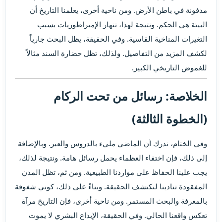
مدفونة في باطن الأرض. ومن ناحية أخرى، يعلمنا التاريخ أن
البيئة هي الحكم. ونتيجة لهذا، تنهار الإمبراطوريات بسبب
التغيرات المناخية القاسية. وفي الحقيقة، يظل البحث جارياً
لكشف المزيد من التفاصيل. ولذلك، تظل حضارة السند مثالاً
للغموض التاريخي الكبير.
الخلاصة: رسائل من تحت الركام
(الخطوة الثالثة)
وفي الختام، ندرك أن الماضي مليء بالدروس والعبر. وبالإضافة
إلى ذلك، فإن اختفاء العظماء يحمل رسائل هامة. ونتيجة لذلك،
يجب علينا الحفاظ على مواردنا الطبيعية. ومن ثم، تظل المدن
المفقودة تنادينا لنكتشف الحقيقة. وبناءً على ذلك، كوني شغوفة
بالمعرفة والبحث المستمر. ومن ناحية أخرى، فإن التاريخ مرآة
تعكس واقعنا الحالي. وفي الحقيقة، الإبداع البشري لا يموت