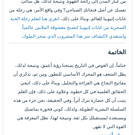
من غبار المدن إلى رائحة القهوة. ونتيجة لذلك، هل سألتِ
نفسكِ عن أصل فنجانكِ الصباحي؟ وفي واقع الأمر، هي رحلة من
غابات إثيوبيا للعالم. وبناءً على ذلك،
انقري هنا لتعلم رحلة الحبة
السحرية من غابات إثيوبيا لتصبح معشوقة الملايين عالمياً.
واستعدي لاكتشاف سر هذا المشروب الذي سحر الملوك.
الخاتمة
ختاماً، إن الغوص في التاريخ يمنحنا رؤية أعمق. ونتيجة لذلك،
يظل الشغف هو المحرك الأساسي للتطور. ومن ثم، تذكري أن
مفاتيح النجاح هي القراءة والتحليل. وبناءً على ذلك، اتبعي
الحقائق العلمية في كل خطوة. وعلاوة على ذلك، فإن العلم
يثبت أن كل حضارة تترك أثراً. وفي الحقيقة، نحن جزء من هذه
السلسلة البشرية الطويلة. ولذلك، كوني فخورة بماضيكِ
ومستعدة لمستقبلكِ بكل ثقة. ونتيجة لهذا، تظل المعرفة هي
القوة التي لا تقهر.
مصادر أخرى: