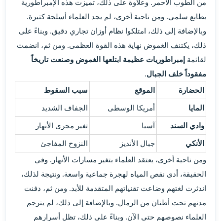
من الطوب الأحمر. وعلاوة على ذلك، تميزت هذه الإمبراطورية
بطابع سلمي. ومن ناحية أخرى، لم يجد العلماء أسلحة كثيرة.
وبالإضافة إلى ذلك، امتلكوا نظام أوزان تجاري دقيق. وبناءً على
ذلك، يكتنف الغموض نهاية هذه القوة العظمى. ومن ثم، انضمت
لقائمة
إمبراطوريات عظيمة ابتلعها الغموض وصنعت تاريخاً
مفقوداً خلف الجبال
.
الحضارة
الموقع
سبب السقوط
المايا
أمريكا الوسطى
الجفاف الشديد
وادي السند
آسيا
تغير مجرى الأنهار
الأنكي
جبال الأنديز
النزوح المفاجئ
ومن ناحية أخرى، يعتقد العلماء بتغير مسارات الأنهار. وفي
الحقيقة، أدى نقص المياه لهجرة جماعية واسعة. ونتيجة لذلك،
اندثرت لغتهم وضاعت تقنياتهم المتقدمة للأبد. ومن ثم، دفنت
مدنهم تحت أطنان من الرمال. وبالإضافة إلى ذلك، لم يترجم
العلماء نصوصهم حتى الآن. وبناءً على ذلك، تظل أسرارهم