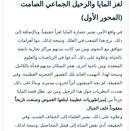
لغز المايا والرحيل الجماعي الصامت
(المحور الأول)
في واقع الأمر، تعتبر حضارة المايا لغزاً حقيقياً. وبالإضافة إلى
ذلك، برع هذا الشعب في الفلك. ونتيجة لذلك، بنوا أهرامات
تتوافق مع النجوم. ومن ثم، كانت مدنهم مراكز تجارية نابضة
بالحياة. وعلاوة على ذلك، أبدعوا في الرياضيات والعلوم
المعقدة. ومن ناحية أخرى، هجر السكان مدنهم فجأة بالكامل.
ونتيجة لهذا، التهمت الغابة تلك القصور الحجرية العظيمة. وفي
الحقيقة، لم يجد المنقبون أثراً لحروب مدمرة. وبناءً على ذلك،
تعددت النظريات حول هذا الرحيل. ومن ثم، تظل قصة المايا
جزءاً من
إمبراطوريات عظيمة ابتلعها الغموض وصنعت تاريخاً
مفقوداً خلف الجبال
.
وعلاوة على ذلك، يشير العلماء إلى الجفاف الشديد. وفي
الحقيقة، أدى نقص المياه إلى فشل المحاصيل. ونتيجة لذلك،