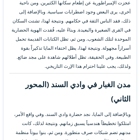
عجزت الإمبراطورية عن إطعام سكانها الكثيرين. ومن ناحية
أخرى، يرى البعض وجود اضطرابات سياسية. وبالإضافة إلى
ذلك، فقد الناس الثقة في حكامهم. ونتيجة لهذا، تشتت السكان
في القرى الصغيرة والبعيدة. وبناءً عليه، فُقدت الهوية الحضارية
الموحدة لتلك الشعوب. ومن ثم، تظل الكتابات القديمة تحمل
أسراراً مجهولة. ونتيجة لهذا، يظل اختفاء المايا تذكيراً بقوة
الطبيعة. وفي الحقيقة، تظل أطلالهم شاهدة على مجد ضائع.
ولذلك، يجب علينا احترام هذا الإرث التاريخي.
مدن الغبار في وادي السند (المحور
الثاني)
وبالإضافة إلى المايا، نجد حضارة وادي السند. وفي واقع الأمر،
امتلكوا تخطيطاً هندسياً يسبق زمانهم. ونتيجة لذلك، كانت
مدنهم تضم شبكات صرف متطورة. ومن ثم، بنوا بيوتاً منظمة