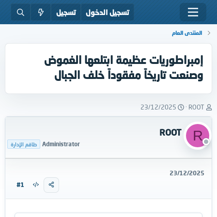
تسجيل الدخول
تسجيل
المنتدى العام
إمبراطوريات عظيمة ابتلعها الغموض
وصنعت تاريخاً مفقوداً خلف الجبال
ب
ت
23/12/2025
ROOT
ا
ا
د
ر
ROOT
R
ئ
ي
ا
خ
Administrator
طاقم الإدارة
ل
ا
م
ل
و
ب
23/12/2025
ض
د
#1
و
ء
ع