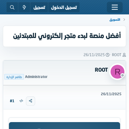
تسجيل الدخول
تسجيل
التسويق
أفضل منصة لبدء متجر إلكتروني للمبتدئين
ب
ت
26/11/2025
ROOT
ا
ا
د
ر
ROOT
R
ئ
ي
ا
خ
Administrator
طاقم الإدارة
ل
ا
م
ل
و
ب
26/11/2025
ض
د
#1
و
ء
ع