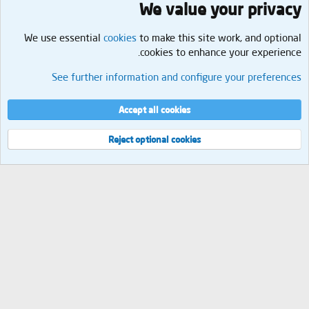
We value your privacy
We use essential
cookies
to make this site work, and optional
cookies to enhance your experience.
التسويق
See further information and configure your preferences
Cookies
العربية
إتصل بنا
الشروط والقوانين
سياسة الخصوصية
مساعدة
الرئيسية
R
Accept all cookies
S
S
®
Community platform by XenForo
© 2010-2026 XenForo Ltd.
Reject optional cookies
العرض
مجموع الإستعلامات
9
إجمالي الوقت
0.0419s
الذاكرة القصوى
2.30MB