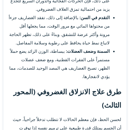
على ذلك، فإن الحركات الفجائية والدوران السريع للجذع
يزيد من احتمالية تمزق الغلاف الغضروفي.
التقدم في السن:
بالإضافة إلى ذلك، تفقد الغضاريف جزءاً
من محتواها المائي مع مرور الوقت، مما يجعلها أقل
مرونة وأكثر عرضة للتشقق. وبناءً على ذلك، تظهر الحاجة
لاتباع نمط حياة يحافظ على رطوبة وسلامة المفاصل.
السمنة وضعف العضلات:
ببساطة، الوزن الزائد يضع حملاً
مستمراً على الفقرات القطنية، ومع ضعف عضلات
الظهر، تصبح الغضاريف هي المصد الوحيد للصدمات، مما
يؤدي لانفجارها.
طرق علاج الانزلاق الغضروفي (المحور
الثالث)
لحسن الحظ، فإن معظم الحالات لا تتطلب تدخلاً جراحياً، حيث
أن الجسم يمتلك قدرة طبيعية على ترميم نفسه إذا توفرت