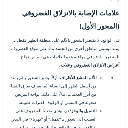
علامات الإصابة بالانزلاق الغضروفي
(المحور الأول)
في الواقع، لا يقتصر الشعور بالألم على منطقة الظهر فقط، بل
يمتد ليشمل مناطق أخرى من الجسد بناءً على موقع الغضروف
المتضرر. الدقة في مراقبة هذه العلامات هي أساس نجاح
أعراض الانزلاق الغضروفي وعلاجه
.
الألم المشع للأطراف:
أولاً، يعتبر الشعور بألم يمتد
من أسفل الظهر إلى الساق (ما يعرف بعرق النسا)
من أبرز العلامات. بناءً على ذلك، يواجه المريض
صعوبة في المشي أو الوقوف لفترات طويلة.
التنميل والوخز:
ثم، يؤدي ضغط الغضروف على
العصب إلى شعور بـ “تنميل” أو “كهرباء” في اليدين
أو القدمين. في الواقع، هذا الشعور هو رسالة