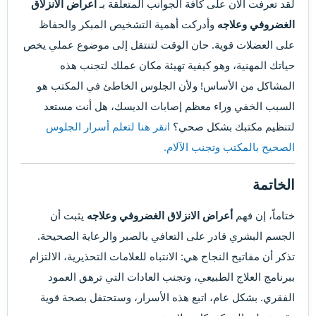
لقد تعرفت الآن على كافة الجوانب المتعلقة بـ
أعراض الانزلاق
الغضروفي وعلاجه
وأدركت أهمية التشخيص المبكر والحفاظ
على العضلات قوية. حان الوقت لتنتقل إلى موضوع عملي يخص
حياتك المهنية، وهو كيفية تهيئة مكان عملك لتجنب هذه
المشاكل من الأساس! ولأن الجلوس الخاطئ في المكتب هو
السبب الخفي وراء معظم إصابات الديسك، هل أنت مستعد
لتنظيم مكتبك بشكل صحي؟
انقر هنا لتعلم أسرار الجلوس
الصحيح بالمكتب وتجنب الآلام.
الخاتمة
ختاماً، إن فهم
أعراض الانزلاق الغضروفي وعلاجه
يثبت أن
الجسم البشري قادر على التعافي بالصبر والرعاية الصحيحة.
تذكر أن مفاتيح النجاح هي: الانتباه للعلامات التحذيرية، الالتزام
ببرنامج العلاج الطبيعي، وتجنب العادات التي ترهق العمود
الفقري. بشكل عام، اتبع هذه الأسرار، وستحتفل بصحة قوية