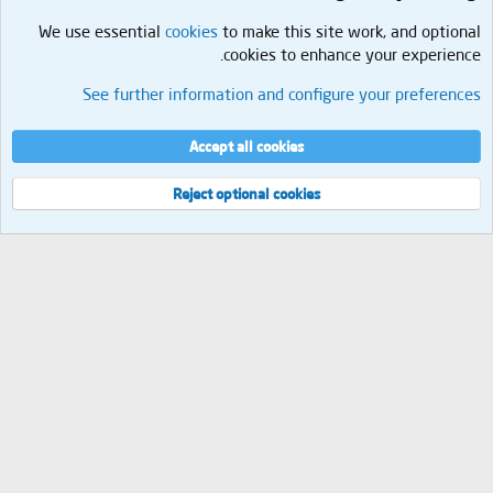
We use essential
cookies
to make this site work, and optional
cookies to enhance your experience.
صحة
See further information and configure your preferences
Cookies
العربية
إتصل بنا
الشروط والقوانين
سياسة الخصوصية
مساعدة
الرئيسية
R
Accept all cookies
S
S
®
Community platform by XenForo
© 2010-2026 XenForo Ltd.
Reject optional cookies
العرض
مجموع الإستعلامات
9
إجمالي الوقت
0.0546s
الذاكرة القصوى
2.13MB