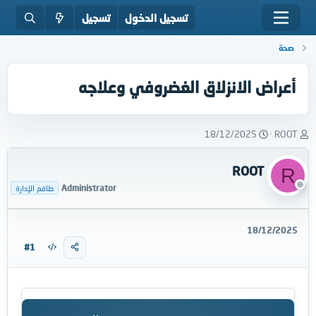
تسجيل الدخول
تسجيل
صحة
أعراض الانزلاق الغضروفي وعلاجه
ب
ت
18/12/2025
ROOT
ا
ا
د
ر
ROOT
R
ئ
ي
ا
خ
Administrator
طاقم الإدارة
ل
ا
م
ل
و
ب
18/12/2025
ض
د
#1
و
ء
ع