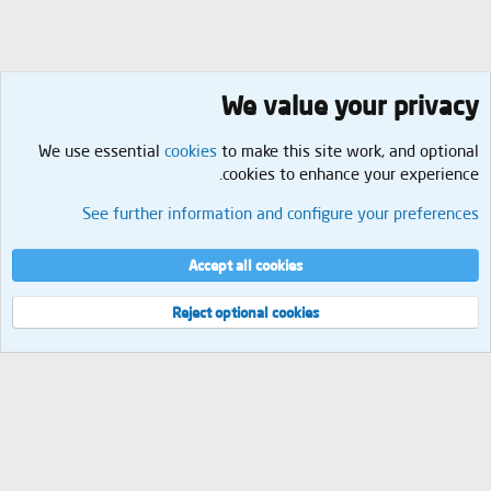
We value your privacy
We use essential
cookies
to make this site work, and optional
cookies to enhance your experience.
المنزل والأعمال اليدوية
See further information and configure your preferences
Cookies
العربية
إتصل بنا
الشروط والقوانين
سياسة الخصوصية
مساعدة
الرئيسية
R
Accept all cookies
S
S
®
Community platform by XenForo
© 2010-2026 XenForo Ltd.
Reject optional cookies
العرض
مجموع الإستعلامات
8
إجمالي الوقت
0.0459s
الذاكرة القصوى
2.10MB